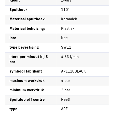
Kleur:
Zwart
Spuithoek:
110°
Materiaal spuithoek:
Keramiek
Materiaal behuizing:
Plastiek
Iso:
Nee
type bevestiging
SW11
liters per minuut bij 3
4.83 l/min
bar
symbool fabrikant
APE110BLACK
maximum werkdruk
4 bar
minimum werkdruk
2 bar
Spuitdop off centre
Nee$
type
APE