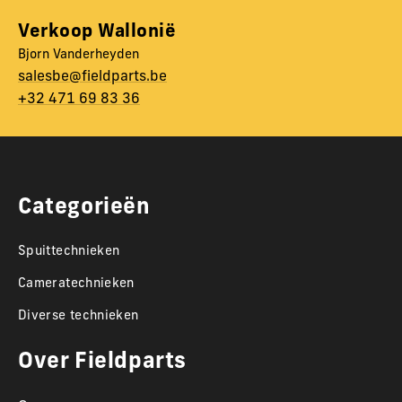
Verkoop Wallonië
Bjorn Vanderheyden
salesbe@fieldparts.be
+32 471 69 83 36
Categorieën
Spuittechnieken
Cameratechnieken
Diverse technieken
Over Fieldparts